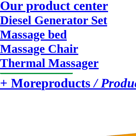
1
2
3
Our product center
Diesel Generator Set
Massage bed
Massage Chair
Thermal Massager
+ More
products
/ Produ