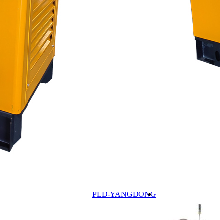
LD-YANGDONG